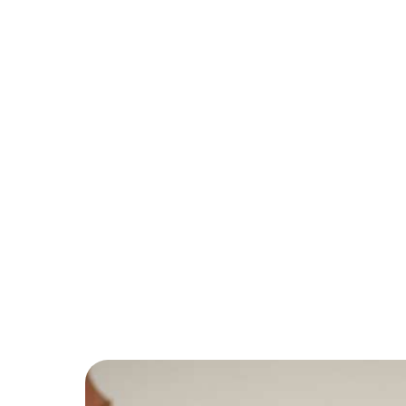
Votre email
Prénom du proche concerné
Age du proche concerné
Calculer neuf moins trois ? (e
J’autorise l’utilisa