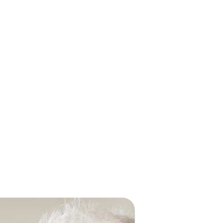
Votre numéro de téléphone
Nom du proche concerné
Code postal du proche concerné
n chiffres)
tion des données personnelles, conformément à notre
polit