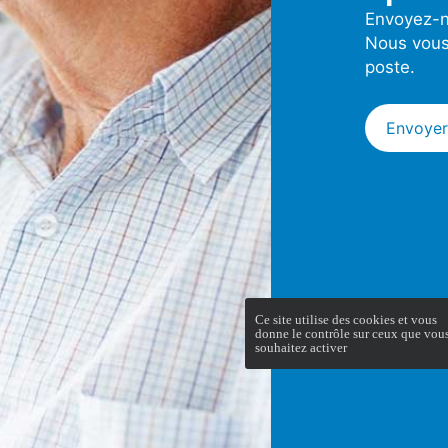
Envoyez-n
Nous vous
poste.
Envoyer
Ce site utilise des cookies et vous
donne le contrôle sur ceux que vou
souhaitez activer