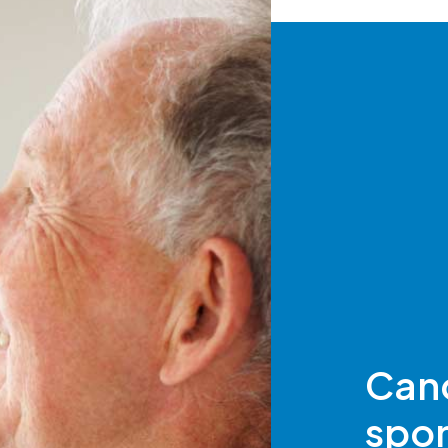
sitions de l’article L. 223-2 du Code de la Consommat
opposition au démarchage téléphonique « Bloctel »
https:/
Can
spo