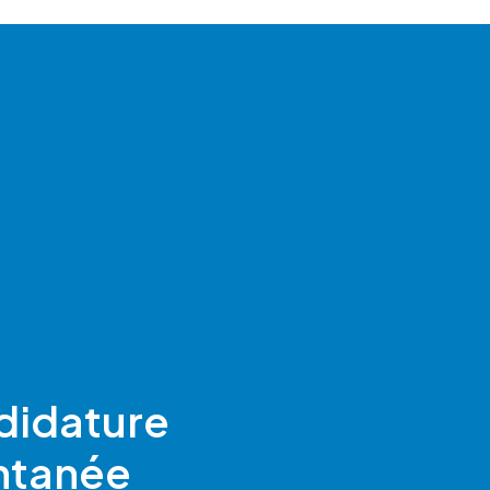
ion, vous pouvez vous
/www.bloctel.gouv.fr/
didature
ntanée